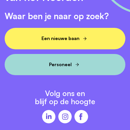
proactief, communicatief goed onderlegd en pakt
je rol binnen het programmateam.
Waar ben je naar op zoek?
Eisen
Minimaal 3 jaar aantoonbare werkervaring in een
Een nieuwe baan
juridische functie bij een gemeentelijke instelling.
Aantoonbare werkervaring op het gebied van
Omgevingsrecht.
Personeel
Aantoonbare werkervaring als juridisch adviseur
binnen de context van (re)vitalisering en
transformatie van vakantieparken, benoem
duidelijk waar dit is opgedaan.
Volg ons en
Uurtarief maximaal € 105,- exclusief btw, inclusief
blijf op de hoogte
reiskosten woon-werkverkeer, werk-werkverkeer,
parkeerkosten en fee Flextender.
Wensen