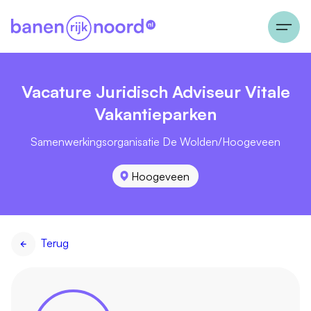
Vacature Juridisch Adviseur Vitale
Vakantieparken
Samenwerkingsorganisatie De Wolden/Hoogeveen
Hoogeveen
Terug