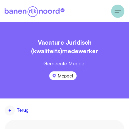
Vacature Juridisch
(kwaliteits)medewerker
Gemeente Meppel
Meppel
Terug