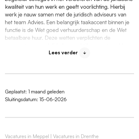
kwaliteit van hun werk en geeft voorlichting. Hierbij
werk je nauw samen met de juridisch adviseurs van
het team Advies. Een belangrijk taakaccent binnen je
functie is de Wet goed verhuurderschap en de Wet
betaalbare huur. Deze wetten verplichten de
gemeente om malafide huurpraktijken aan te pakken,
Lees verder
onder andere door de inrichting van een meldpunt en
handhaving op de wettelijk vastgestelde algemene
regels voor goed verhuurderschap en maximale
huurprijzen.
Jouw taken
Geplaatst:
1 maand geleden
Sluitingsdatum:
15-06-2026
Je ondersteunt collega's juridisch bij het opstellen
van besluiten
Je voert steekproefsgewijs kwaliteitscontroles uit
op vergunning- en toezichtdossiers en analyseert
bezwaar- en beroepszaken. Waar nodig doe je
Vacatures in Meppel
|
Vacatures in Drenthe