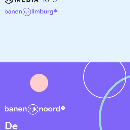
Rechten
Actuele kennis en ervaring met de Algemene wet
bestuursrecht en Gemeentewet
Relevante kennis op het gebied van VTH en APV
Kennis van de Wet goed verhuurderschap en Wet
betaalbare huur
Je hebt ervaring met de implementatie van nieuwe
wet- en regelgeving en bestuursrechtelijke
handhaving
Verder ben je proactief, analytisch sterk,
resultaatgericht en houdt graag regie op processen.
Je denkt niet in problemen, maar vindt oplossingen en
kan een boodschap duidelijk overbrengen. Je bent
klantgericht, achterhaalt snel de behoefte van de
ander en motiveert anderen om
De
kwaliteitsverbeteringen door te voeren. Voor juridische