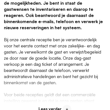
de mogelijkheden. Je bent in staat de
gastwensen te inventariseren en daarop te
reageren. Ook beantwoord je daarnaast de
binnenkomende e-mails, telefoon en verwerk je
nieuwe reserveringen in het systeem.
Bij onze centrale receptie ben je verantwoordelijk
voor het eerste contact met onze zakelijke- en dag
gasten. Je verwelkomt de gast en verwijst/begeleid
ze door naar de goede locatie. Onze dag-gast
verkoop je een dag ticket of arrangement. Je
beantwoordt daarnaast de telefoon, verwerkt
administratieve handelingen en bent het gezicht bij
binnenkomst van de gasten.
Voor beide recepties geldt dat een commerciële
instelling gewenst is en dat je onze gasten attent
maakt op extra mogelijkheden binnen De Bonte
Lees verder