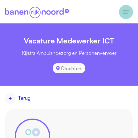
Vacature Medewerker ICT
Kijlstra Ambulancezorg en Personenvervoer
Drachten
Terug