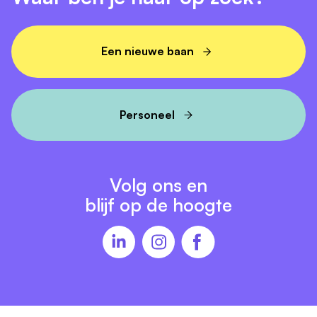
Een jaarcontract met uitzicht op een vast
dienstverband als het van beide kanten goed
Een nieuwe baan
bevalt.
Af en toe bereikbaarheidsdiensten buiten
kantooruren. Dit stemmen we altijd in goed
onderling overleg met elkaar af.
Personeel
Jouw werkplek wordt ons hoofdkantoor in
Drachten en als het nodig is ben je op de
ambulanceposten te vinden.
Volg ons en
blijf op de hoogte
Onze extra's:
Een afwisselende baan, met veel ruimte voor je
eigen inbreng en expertise.
Een gedegen inwerkperiode, zodat je snel wegwijs
wordt binnen ons familiebedrijf en onze ICT