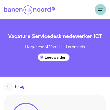
Vacature Servicedeskmedewerker ICT
Hogeschool Van Hall Larenstein
Leeuwarden
Terug