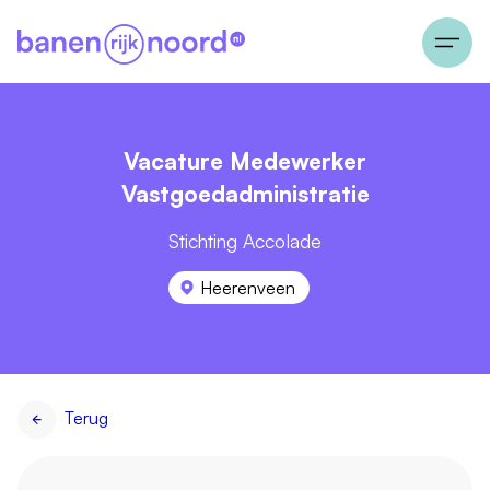
Vacature Medewerker
Vastgoedadministratie
Stichting Accolade
Heerenveen
Terug