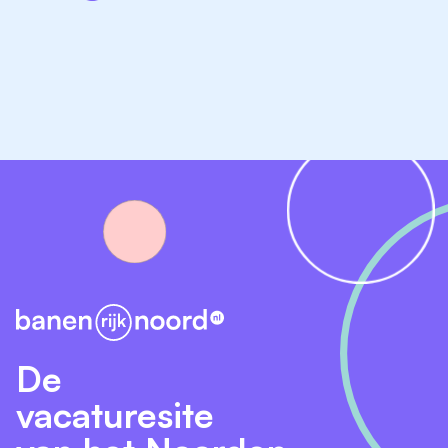
Wat breng je mee?
Je beschikt over mbo-niveau 4 werk- en denkniveau
en hebt kennis van bouwkunde en
vastgoedonderhoud. De vele contacten vraagt om
heldere communicatie, een klantgerichte instelling en
een proactieve werkhouding. Je werkt zorgvuldig, je
kunt goed plannen en prioriteiten stellen en houdt
overzicht. Daarnaast werk je gemakkelijk met digitale
systemen zoals Teams en maak je je nieuwe
applicaties snel eigen.
Wat bieden we jou?
Een zelfstandige en afwisselende rol met veel
De
vrijheid binnen een betrokken en enthousiast team.
vacaturesite
Je werkt intensief samen met collega's van
Vastgoed, andere afdelingen en onze partners.