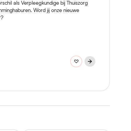
schil als Verpleegkundige bij Thuiszorg
mminghaburen. Word jij onze nieuwe
t?