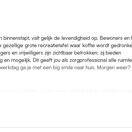
 binnenstapt, valt gelijk de levendigheid op. Bewoners en
e gezellige grote recreatietafel waar koffie wordt gedronk
ers en vrijwilligers zijn zichtbaar betrokken; zij bieden
n mogelijk. Dit geeft jou als zorgprofessional alle ruimte
ne werkdag ga je met een big smile naar huis. Morgen weer?
 en jouw expertise is van grote waarde bij de zorg die in He
Je weet wat er speelt, werkt actief samen in teamverban
t.
diploma verpleegkunde niveau 4 en bent BIG geregistreerd;