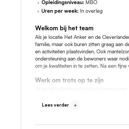
Opleidingsniveau:
MBO
Uren per week:
In overleg
Welkom bij het team
Als je locatie Het Anker en de Oeverlanden
familie, maar ook buren zitten graag aan d
en activiteiten plaatsvinden. Ook mantelzorg
ondersteuning aan de bewoners waar nodig e
om je kwaliteiten in te zetten. Na een fij
Werk om trots op te zijn
Je draait volledig mee in het dienstrooster
Anker en De Oeverlanden wordt geboden. 
en voert verpleegtechnische handelingen ui
Lees verder
Zijn we een match?
Je bent minimaal in het bezit van het 