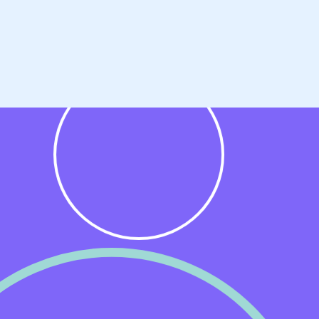
n,
atie
id
 in
G).
daat