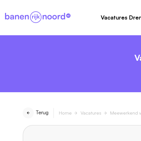
Vacatures Dre
V
Terug
Home
Vacatures
Meewerkend v