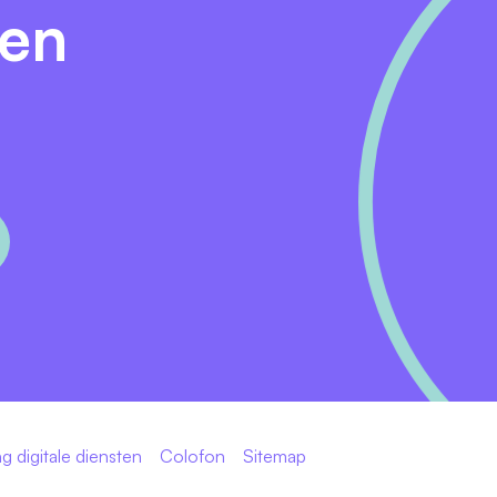
den
g digitale diensten
Colofon
Sitemap