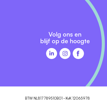
Volg ons en
blijf op de hoogte
BTW NL817789510B01 · KvK 12065978