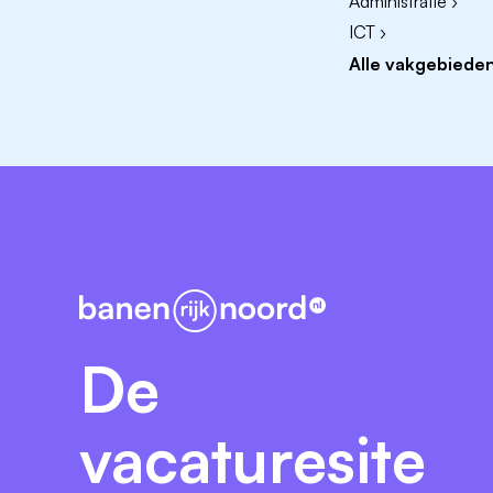
Administratie ›
Een goed pensioen via PFZW met een 
ICT ›
Korting op je collectieve zorg- en sch
Alle vakgebieden
laptop of fiets met belastingvoordeel vi
Leuke kortingen op dagjes uit, mode e
meer;
Toegang tot LifeCheck, waarmee je grat
tot jouw fysieke en mentale gezondheid
Je komt te werken in een leergierige o
aangemoedigd om jezelf te ontplooien tot
om o.a. via GoodHabitz trainingen, curs
je functie.
De
Een belangrijke voorwaarde om bij ons in 
Ook het inwinnen van referenties behoort t
vacaturesite
Deze vacature wordt gelijktijdig in- en exte
voorrang.