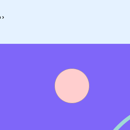
werkgeversbijdrage van 50% van de premie;
adeverzekeringen, sportschoolabonnement, mobiele telefoo
 ›
a FiscFree;
n elektronica van bekende winkels zoals Bol.com, Hema en
is gebruik kunt maken van meerdere online diensten in rel
;
rganisatie gericht op samenwerking, waar je wordt
 de persoon die je wilt zijn. Daarbij krijg je de mogelijkhe
ussen en opleidingen te volgen om je verder te ontwikkelen
dienst te komen, is een Verklaring Omtrent het Gedrag (VO
ot de aanstellingsprocedure.
rn geplaatst. Bij gelijke geschiktheid heeft de interne kandi