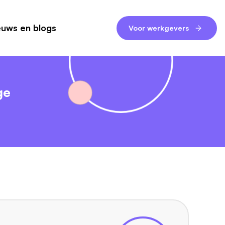
euws en blogs
Voor werkgevers
ge