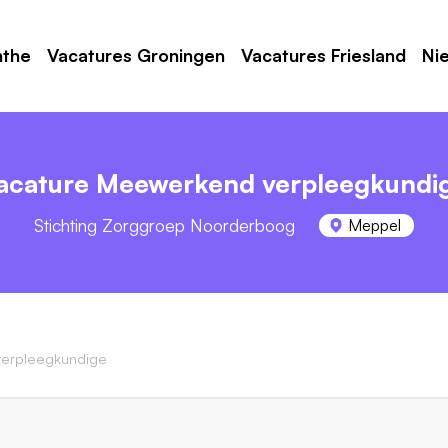
nthe
Vacatures Groningen
Vacatures Friesland
Ni
acature Meewerkend verpleegkundi
Stichting Zorggroep Noorderboog
Meppel
erpleegkundige