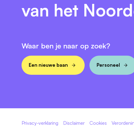
van het Noor
Waar ben je naar op zoek?
Een nieuwe baan
Personeel
Privacy-verklaring
Disclaimer
Cookies
Verordenin