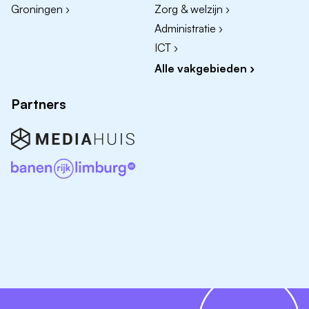
Groningen ›
Zorg & welzijn ›
Wat wij vragen
Administratie ›
ICT ›
Ruime ervaring in Verspaning
Alle vakgebieden ›
Kennis van programmeren
Een kritische, meedenkende werkhouding
Partners
Leidinggevende ervaring niet vereist