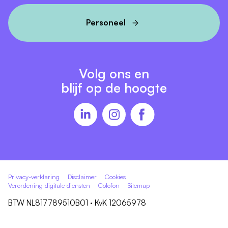
Personeel
Volg ons en
blijf op de hoogte
Privacy-verklaring
Disclaimer
Cookies
Verordening digitale diensten
Colofon
Sitemap
BTW NL817789510B01 · KvK 12065978