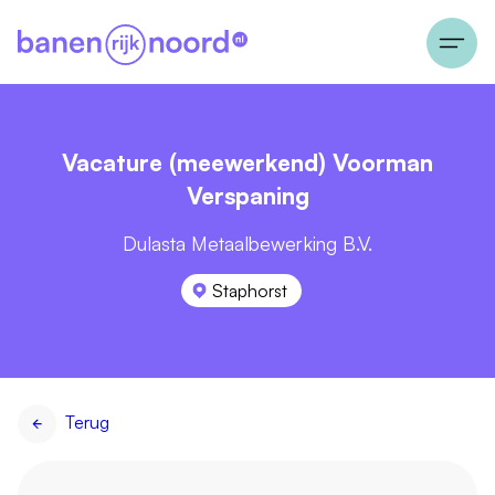
Vacature (meewerkend) Voorman
Verspaning
Dulasta Metaalbewerking B.V.
Staphorst
Terug