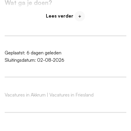
Wat ga je doen?
Dagelijks leidinggeven aan het productieteam
Lees verder
Zorgen dat producten correct en op tijd worden
geproduceerd
De afdeling schoon, veilig en overzichtelijk houden
Verbeteringen signaleren om het productieproces
Geplaatst:
6 dagen geleden
efficiënter te laten verlopen
Sluitingsdatum:
02-08-2026
Beheer van het machinepark en gereedschappen
Tijdig betonbestellingen doorgeven aan de
betoncentrale
Diverse kwaliteitscontroles en metingen uitvoeren
voor, tijdens en na de productie
Vacatures in Akkrum
|
Vacatures in Friesland
Functie-eisen
MBO werk- en denkniveau
Ervaring in een leidinggevende functie