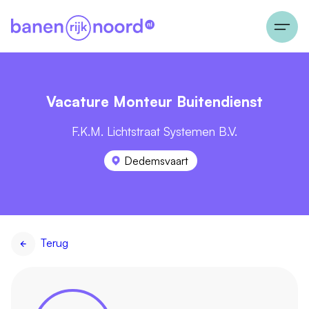
Vacature Monteur Buitendienst
F.K.M. Lichtstraat Systemen B.V.
Dedemsvaart
Terug