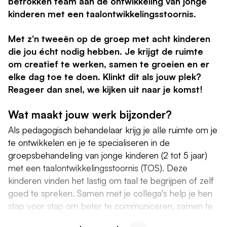
betrokken team aan de ontwikkeling van jonge
kinderen met een taalontwikkelingsstoornis.
Met z'n tweeën op de groep met acht kinderen
die jou écht nodig hebben. Je krijgt de ruimte
om creatief te werken, samen te groeien en er
elke dag toe te doen. Klinkt dit als jouw plek?
Reageer dan snel, we kijken uit naar je komst!
Wat maakt jouw werk bijzonder?
Als pedagogisch behandelaar krijg je alle ruimte om je
te ontwikkelen en je te specialiseren in de
groepsbehandeling van jonge kinderen (2 tot 5 jaar)
met een taalontwikkelingsstoornis (TOS). Deze
kinderen vinden het lastig om taal te begrijpen of zelf
goed te spreken. Samen met je collega's help je hen
stap voor stap om beter te communiceren, samen te
spelen en emoties te leren uiten.