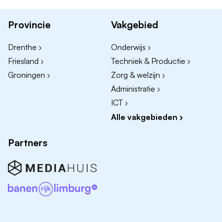
de inhoudelijke kartrekker binnen het team. Je
coördineert de behandel- en begeleidingscyclus,
Provincie
Vakgebied
coacht collega's en werkt nauw samen met ouders,
behandelaren en andere betrokkenen. Je creëert een
Drenthe ›
Onderwijs ›
veilig leefklimaat voor jongeren, handelt bij complexe
Friesland ›
Techniek & Productie ›
situaties en draagt actief bij aan de ontwikkeling van
Groningen ›
Zorg & welzijn ›
kleinschalig wonen en de kwaliteit van zorg. Daarbij
Administratie ›
bewaak je de voortgang van doelen en rapporteer je
in het digitale zorgsysteem ONS.
ICT ›
Alle vakgebieden ›
Wat vragen wij van jou?
Partners
Je bent een stevige en betrokken pedagogisch
medewerker die jongeren met complexe
problematiek en een verstandelijke beperking weet te
begeleiden en hen structuur, duidelijkheid en
perspectief biedt. Ook in uitdagende situaties blijf je
rustig, handel je doordacht en houd je oog voor de