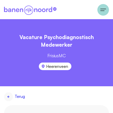
Vacature Psychodiagnostisch
Medewerker
FrisiusMC
Heerenveen
Terug