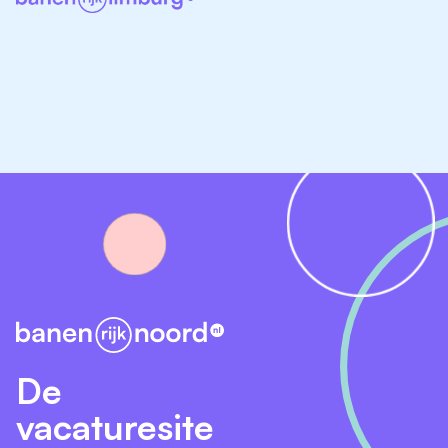
manier waarop we die organiseren. De betrokkenheid
onderling is groot en we investeren actief in goede
samenwerking, ook met externe partners zoals
huisartsen, het sociaal domein en andere collega-
instellingen.
In Emmen en Coevorden zijn we voornemens te
starten met twee pilots. Hierin werken we toe naar
integrale gebiedsteams, waarin we intensief
samenwerken met ketenpartners uit welzijn, Wmo-
begeleiding, verslavingszorg, andere GGZ-aanbieders
en huisartsen/POH. Als gz-
psycholoog/psychotherapeut heb je de mogelijkheid
zowel in het gebied zelf te werken als op de poli. De
bedoeling is dat er op de poli meer
De
richtlijnbehandelingen en groepsbehandelingen zullen
vacaturesite
plaatsvinden. In het gebied zullen de intakes en meer