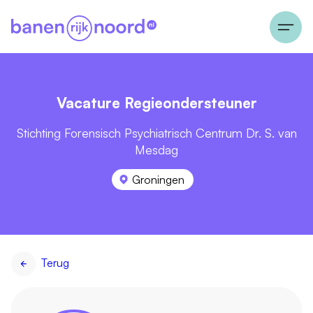
Vacature Regieondersteuner
Stichting Forensisch Psychiatrisch Centrum Dr. S. van
Mesdag
Groningen
Terug