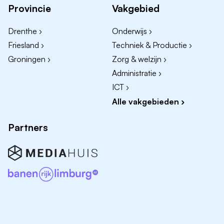
Provincie
Vakgebied
Actief identificeren en benaderen van nieuwe
klanten, distributeurs en partners binnen Europa.
Drenthe ›
Onderwijs ›
Openen van nieuwe markten en opbouwen van
Friesland ›
Techniek & Productie ›
langdurige commerciële relaties.
Groningen ›
Zorg & welzijn ›
Signaleren van kansen, trends en ontwikkelingen in
Administratie ›
de markt.
ICT ›
Opbouwen en beheren van een sterke sales
Alle vakgebieden ›
pipeline.
Partners
Partner- & Accountontwikkeling
Onderhouden en versterken van relaties met
bestaande partners.
Samen met partners nieuwe retailerkansen
ontwikkelen.
Adviseren van klanten en partners over passende