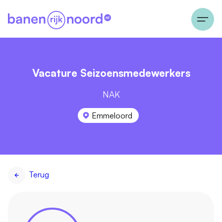
Vacature Seizoensmedewerkers
NAK
Emmeloord
Terug