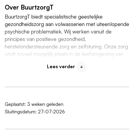
Over BuurtzorgT
BuurtzorgT biedt specialistische geestelijke
gezondheidszorg aan volwassenen met uiteenlopende
psychische problematiek. Wij werken vanuit de
principes van positieve gezondheid,
herstelondersteunende zorg en zelfsturing. Onze zorg
vindt zoveel mogelijk plaats in de leefomgeving van
de cliënt, waarbij eigen regie en samenwerking
Lees verder
centraal staan.
Werken bij BuurtzorgT Friesland
BuurtzorgT Friesland bestaat uit 7 teams. Onze teams
zijn multidisciplinair samengesteld, waarbij iedere
Geplaatst:
3 weken geleden
collega zijn of haar eigen expertise en ervaring
Sluitingsdatum:
27-07-2026
meebrengt. Zo kunnen we samen een breed en
complementair (groeps)behandelaanbod bieden. We
werken met korte lijnen, intensieve onderlinge