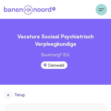
Vacature Sociaal Psychiatrisch
Verpleegkundige
BuurtzorgT B.V.
Damwald
Terug