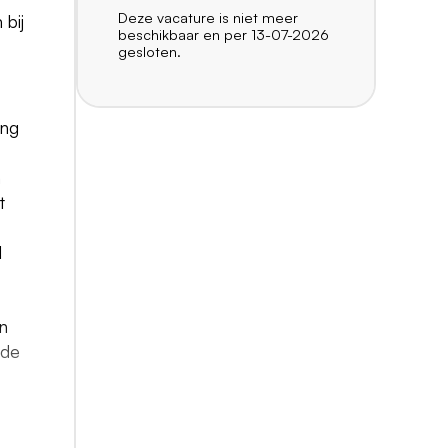
Deze vacature is niet meer
bij
beschikbaar en per 13-07-2026
gesloten.
ing
n
t
l
en
 de