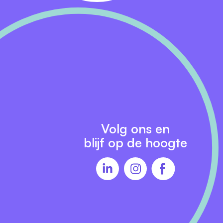
p
ruim
e
e
Volg ons en
blijf op de hoogte
er.