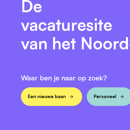
De
rookvrije organisatie.
Wat bieden wij je?
Veel mogelijkheden op het gebied van l
vacaturesite
het gebied van Oplossingsgericht Werk
aanbod aan digitale leertrajecten via 
van het Noor
Een innovatief werkklimaat: we werken 
behandelaren meer ruimte te bieden voor
gesprekken met cliënten automatisch o
Arbeidsvoorwaarden conform CAO GGZ 
Een dienstverband voor de duur van één
Waar ben je naar op zoek?
tevredenheid om te zetten in een vast 
Een goede pensioenvoorziening bij Pen
Een eindejaarsuitkering van 8,33% en 
Een nieuwe baan
Personeel
Een balansbudget van € 1000,- bruto pe
Een aantrekkelijk pakket aan secundaire
bedrijfsfitnessregeling en volledige v