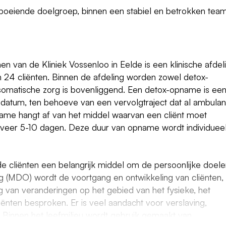
oeiende doelgroep, binnen een stabiel en betrokken team 
van de Kliniek Vossenloo in Eelde is een klinische afdel
n 24 cliënten. Binnen de afdeling worden zowel detox-
matische zorg is bovenliggend. Een detox-opname is ee
tum, ten behoeve van een vervolgtraject dat al ambulan
name hangt af van het middel waarvan een cliënt moet
eer 5-10 dagen. Deze duur van opname wordt individuee
de cliënten een belangrijk middel om de persoonlijke doel
rleg (MDO) wordt de voortgang en ontwikkeling van cliënten,
 van veranderingen op het gebied van het fysieke, het
liënten besproken. Er is veel aandacht voor verslaving,
 Binnen het leefmilieu wordt gebruik gemaakt van