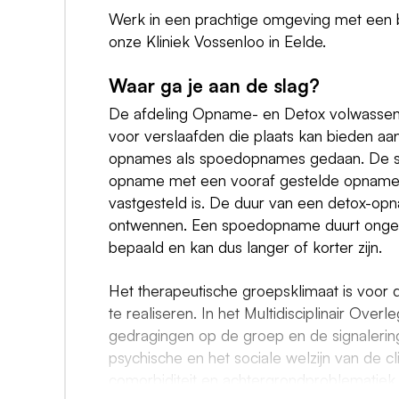
Werk in een prachtige omgeving met een b
onze Kliniek Vossenloo in Eelde.
Waar ga je aan de slag?
De afdeling Opname- en Detox volwassenen 
voor verslaafden die plaats kan bieden aa
opnames als spoedopnames gedaan. De so
opname met een vooraf gestelde opnameda
vastgesteld is. De duur van een detox-op
ontwennen. Een spoedopname duurt ongev
bepaald en kan dus langer of korter zijn.
Het therapeutische groepsklimaat is voor 
te realiseren. In het Multidisciplinair Ove
gedragingen op de groep en de signalering
psychische en het sociale welzijn van de c
comorbiditeit en achtergrondproblematiek.