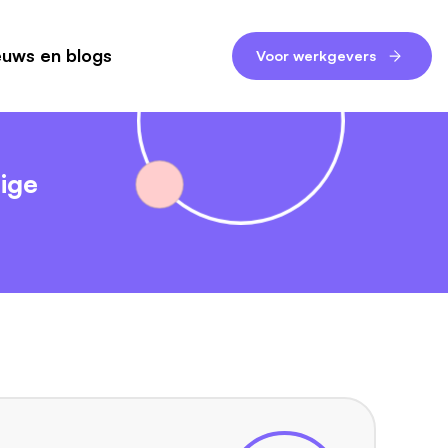
euws en blogs
Voor werkgevers
ige