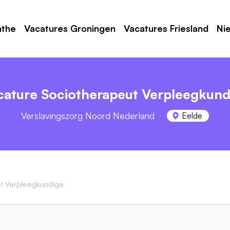
nthe
Vacatures Groningen
Vacatures Friesland
Ni
cature Sociotherapeut Verpleegkund
Verslavingszorg Noord Nederland
Eelde
t Verpleegkundige