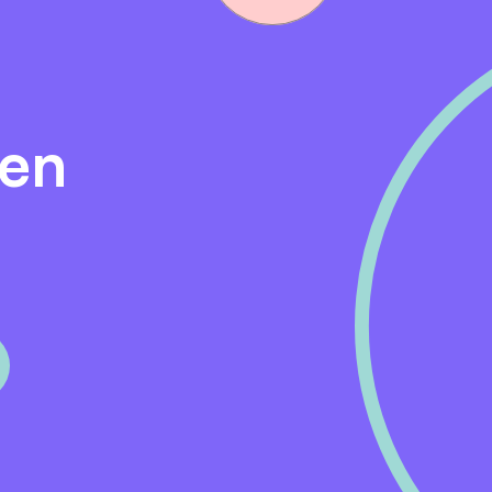
eren en ontwikkelen. Voorbeelden hiervan zijn trainingen o
en en Persoonlijk Leiderschap. Daarnaast hebben wij een 
GGZ Ecademy.
den
hard aan het verminderen van administratieve lasten om
 cliëntcontact. Bijvoorbeeld met de Digitale Assistent, di
mzet in verslagen.
en een salaris conform functiegroep 50.
 jaar met de intentie om het dienstverband bij wederzijds
dienstverband.
sioenfonds Zorg en Welzijn.
een vakantietoeslag van 8,33%.
r jaar op basis van een dienstverband van 36 uur.
 arbeidsvoorwaarden, zoals een fietsregeling,
ergoeding woon-werkverkeer bij gebruik van openbaar vervo