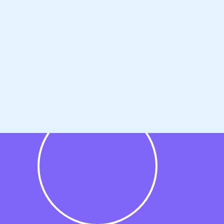
n,
en.
an
g