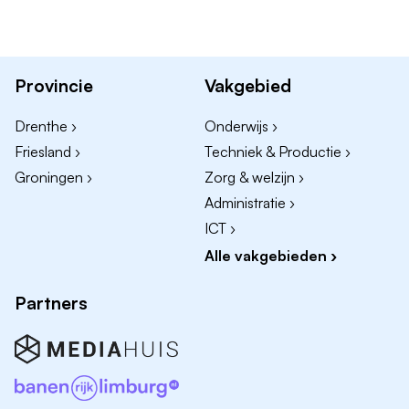
Wat wij bieden
Fulltime werken in een 4-daagse werkweek
Provincie
Vakgebied
Marktconform salaris
Korting op overnachtingen bij diverse Van der Valk
Drenthe ›
Onderwijs ›
hotels in binnen- en buitenland
Friesland ›
Techniek & Productie ›
Gratis gebruik van fitness
Groningen ›
Zorg & welzijn ›
Administratie ›
ICT ›
Alle vakgebieden ›
Partners