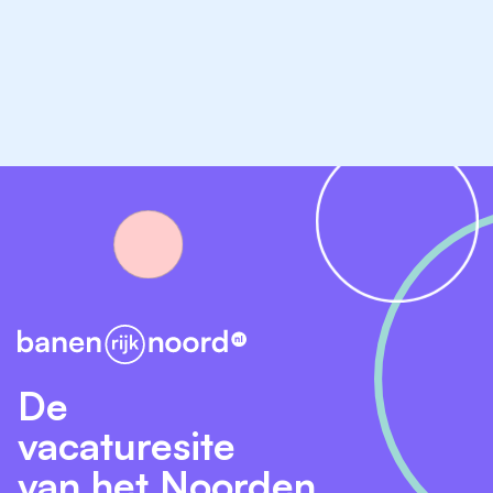
De
vacaturesite
van het Noorden