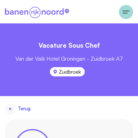
Vacature Sous Chef
Van der Valk Hotel Groningen - Zuidbroek A7
Zuidbroek
Terug