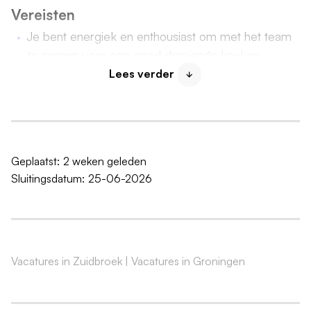
Vereisten
Je bent energiek en enthousiast om met het team
te zorgen voor een goed draaiende keuken
Lees verder
Jij begeleidt je collega's en bent voor hen een
betrouwbaar aanspreekpunt
Je motiveert en begeleidt het team en legt de
nadruk op hun tevredenheid en ontwikkeling
Je hebt zelfkennis, bent kritisch en altijd bezig met
Geplaatst:
2 weken geleden
wat er beter kan
Sluitingsdatum:
25-06-2026
Minimaal een afgeronde MBO opleiding
SHV diploma, incl. sociale hygiëne
Je kunt goed werken in teamverband
Je bent enthousiast en gastvrij
Vacatures in Zuidbroek
|
Vacatures in Groningen
Je bent flexibel in werkdagen & uren
Je bent creatief en doortastend