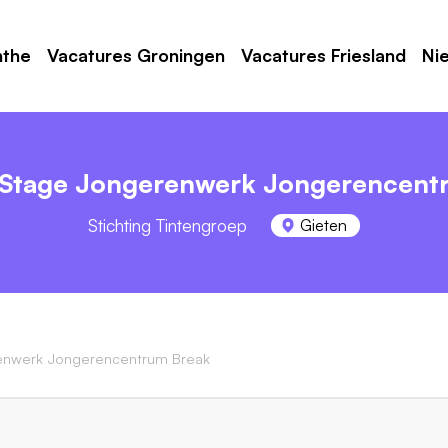
nthe
Vacatures Groningen
Vacatures Friesland
Ni
 Stage Jongerenwerk Jongerencent
Stichting Tintengroep
Gieten
enwerk Jongerencentrum Break