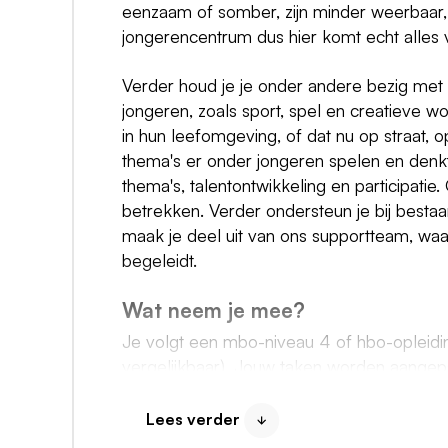
eenzaam of somber, zijn minder weerbaar
jongerencentrum dus hier komt echt alles v
Verder houd je je onder andere bezig met 
jongeren, zoals sport, spel en creatieve 
in hun leefomgeving, of dat nu op straat, o
thema's er onder jongeren spelen en denkt
thema's, talentontwikkeling en participatie
betrekken. Verder ondersteun je bij bestaan
maak je deel uit van ons supportteam, waa
begeleidt.
Wat neem je mee?
Je volgt een mbo-niveau 4 of hbo-opleidin
vergelijkbaar). Jouw taken worden aangepa
Je bent leergierig, zelfstandig en toont in
Lees verder
Je bent creatief en/of sportief ingesteld