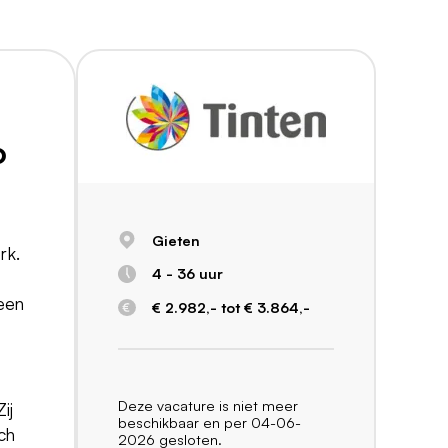
o
Gieten
rk.
4 - 36 uur
 een
€ 2.982,- tot € 3.864,-
Deze vacature is niet meer
ij
beschikbaar en per 04-06-
ch
2026 gesloten.