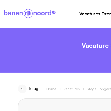
Vacatures Dre
Vacature
Terug
Home
Vacatures
Stage Jonger