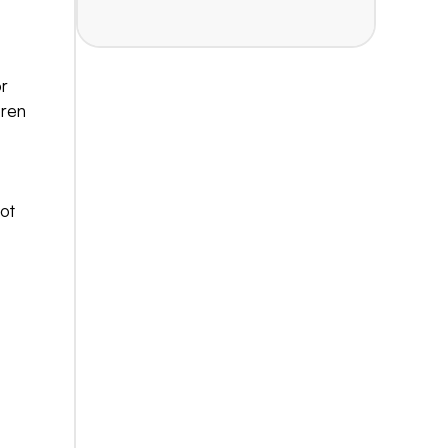
or
eren
ot