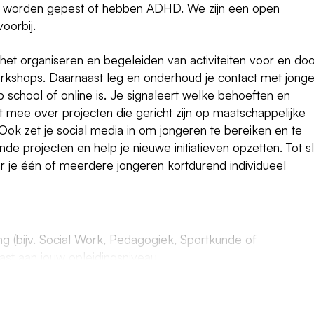
, worden gepest of hebben ADHD. We zijn een open
oorbij.
het organiseren en begeleiden van activiteiten voor en do
workshops. Daarnaast leg en onderhoud je contact met jong
p school of online is. Je signaleert welke behoeften en
 mee over projecten die gericht zijn op maatschappelijke
. Ook zet je social media in om jongeren te bereiken en te
de projecten en help je nieuwe initiatieven opzetten. Tot sl
r je één of meerdere jongeren kortdurend individueel
g (bijv. Social Work, Pedagogiek, Sportkunde of
st aan jouw opleidingsniveau.
itiatief