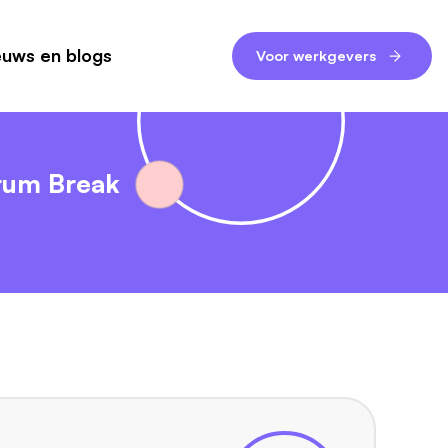
euws en blogs
Voor werkgevers
rum Break