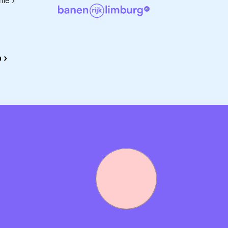
ie ›
ntrum Break!? Wacht niet met solliciteren, we nemen
odra we een geschikte stagiair hebben gevonden, sluiten w
026.
 ›