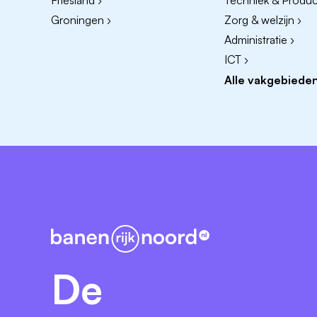
Friesland ›
Techniek & Product
deze uitdagende stageplek bij Jongerence
Groningen ›
Zorg & welzijn ›
sollicitaties doorlopend in behandeling. Z
Administratie ›
vacature. Reageren kan tot uiterlijk 1 juli 2
ICT ›
Informatie
Alle vakgebieden
De