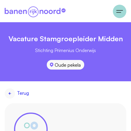
Vacature Stamgroepleider Midden
Stichting Primenius Onderwijs
Oude pekela
Terug