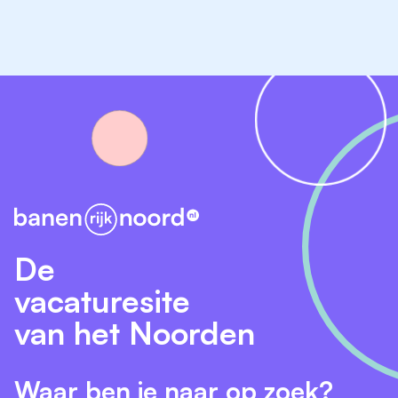
Wil je meer weten over deze vacature? Neem dan
contact op met Marion Setz, directeur, via 06-
23034622 of
marion.setz@primenius.nl
. We vertellen
je graag meer over onze school, het team en de
functie.
Sollicitaties kunnen direct worden gericht aan
marion.setz@primenius.nl
(dit in verband met
zomersluiting van het ondersteuningsbureau tot 12
augustus 2026).
De
vacaturesite
van het Noorden
Waar ben je naar op zoek?