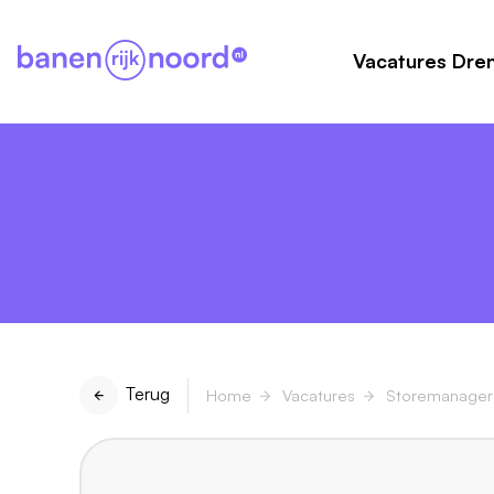
Vacatures Dre
Terug
Home
Vacatures
Storemanager