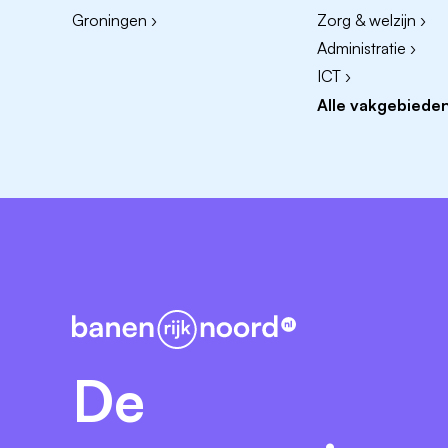
Deel uitmaken van ons gedreven en gez
Groningen ›
Zorg & welzijn ›
Een fijne personeelskorting op onze col
Administratie ›
ICT ›
SOLLICITEREN?
Alle vakgebieden
Word je blij van deze vacature en zou jij 
dan niet te lang en stuur je motivatie en c
De