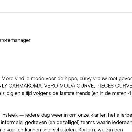
 storemanager
ij More vind je mode voor de hippe, curvy vrouw met gevo
ken ONLY CARMAKOMA, VERO MODA CURVE, PIECES CURV
lzijdig en altijd volgens de laatste trends (en in de maten 
nsteek – iedere dag weer in om onze klanten het allerbe
 informele, gedreven (en gezellige!) teams waarin iederee
n elkaar en kunnen snel schakelen. Kortom: we zijn een