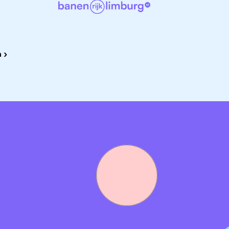
ellig team​
lectie
 ›
je graag bij het leuke team in Drachten willen voegen? Wach
v naar Gina:
pz@okay.nl
(o.v.v. storemanager Drachten).