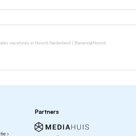
 halen en vind je het belangrijk dat de winkel er altijd ti
ales vacatures in Noord-Nederland | BanenrijkNoord
e (in welke vorm dan ook)
n commercieel winkelbeeld
en
ng, maar met een stralende verkooppersoonlijkheid kun je
Partners
ie ›