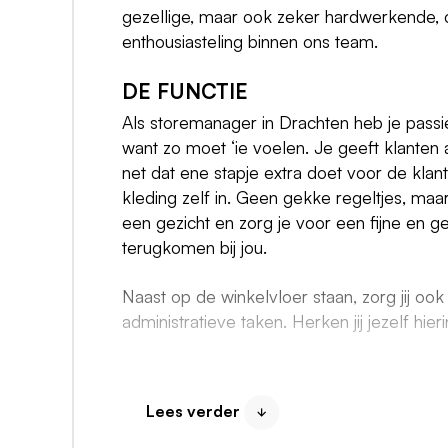
gezellige, maar ook zeker hardwerkende, c
enthousiasteling binnen ons team.
DE FUNCTIE
Als storemanager in Drachten heb je passi
want zo moet ‘ie voelen. Je geeft klanten
net dat ene stapje extra doet voor de klant.
kleding zelf in. Geen gekke regeltjes, maa
een gezicht en zorg je voor een fijne en g
terugkomen bij jou.
Naast op de winkelvloer staan, zorg jij oo
administratieve taken. Herken jij jezelf hie
HIER HERKEN JE JEZELF IN
Je bent sociaal en legt makkelijk contact.
Lees verder
overdragen. Met jouw passie voor mode en vr