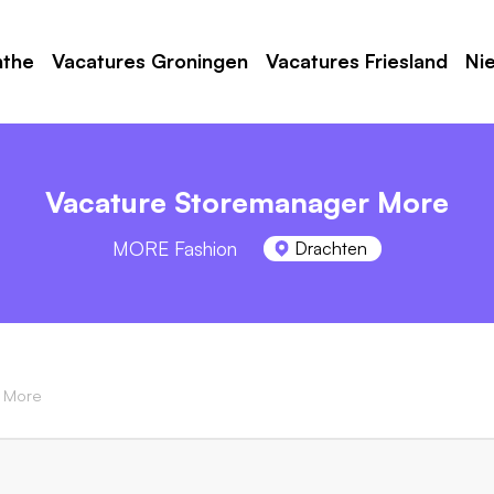
nthe
Vacatures Groningen
Vacatures Friesland
Ni
Vacature Storemanager More
MORE Fashion
Drachten
 More