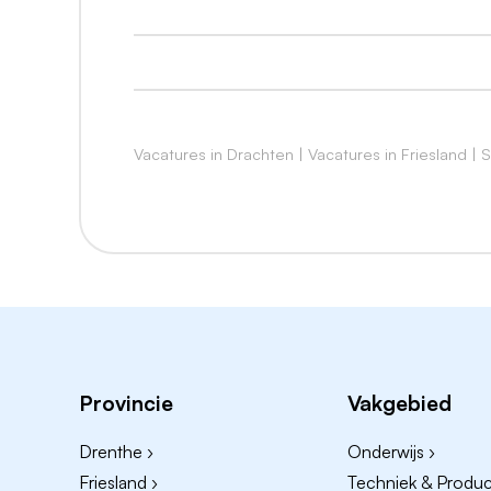
feestje is om bij More te komen shoppen.
Daarnaast ben je gemotiveerd om je omzet te
uit ziet.
Je hebt of bent:
Vacatures in Drachten
|
Vacatures in Friesland
|
S
Een vrolijk en energiek persoon
Een goede mensenkennis
Je hebt gevoel voor met plus size mod
Creatief en hebt oog voor een mooi e
Woonachtig in de omgeving van Dracht
Geen winkelervaring? Ook zonder ervari
ons aan de slag.
Provincie
Vakgebied
Wat bieden we jou?
Drenthe ›
Onderwijs ›
Een passend salaris
Friesland ›
Techniek & Product