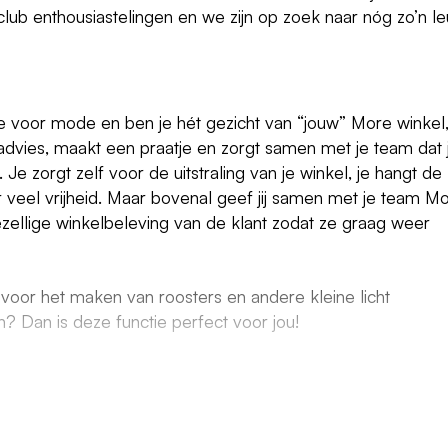
lub enthousiastelingen en we zijn op zoek naar nóg zo’n l
e voor mode en ben je hét gezicht van “jouw” More winkel
 advies, maakt een praatje en zorgt samen met je team dat 
 Je zorgt zelf voor de uitstraling van je winkel, je hangt de
r veel vrijheid. Maar bovenal geef jij samen met je team M
ezellige winkelbeleving van de klant zodat ze graag weer
k voor het maken van roosters en andere kleine licht
rin? Dan is deze functie perfect voor jou!
 Je zit vol energie en kunt anderen je enthousiasme
olijke karakter zorg jij ervoor dat het als klant altijd een