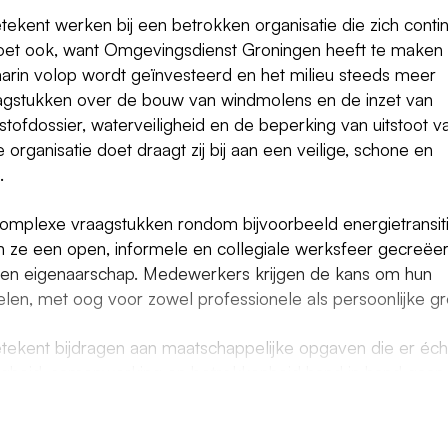
kent werken bij een betrokken organisatie die zich conti
 moet ook, want Omgevingsdienst Groningen heeft te maken
rin volop wordt geïnvesteerd en het milieu steeds meer
raagstukken over de bouw van windmolens en de inzet van
stofdossier, waterveiligheid en de beperking van uitstoot v
organisatie doet draagt zij bij aan een veilige, schone en
.
mplexe vraagstukken rondom bijvoorbeeld energietransiti
en ze een open, informele en collegiale werksfeer gecreëe
ling en eigenaarschap. Medewerkers krijgen de kans om hun
kelen, met oog voor zowel professionele als persoonlijke gr
ekent bijdragen aan maatschappelijke opgaven die er éch
digheid, samenwerking en betrokkenheid hand in hand gaan.