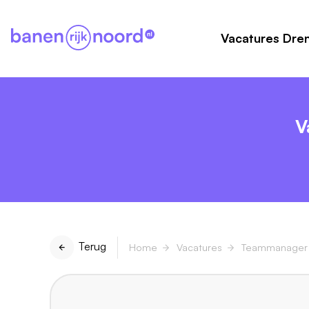
Vacatures Dre
V
Terug
Home
Vacatures
Teammanager B