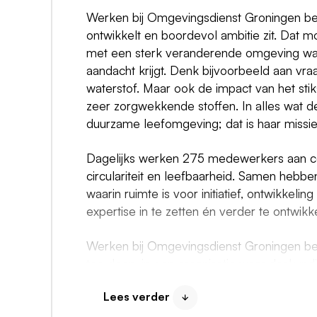
Werken bij Omgevingsdienst Groningen bete
ontwikkelt en boordevol ambitie zit. Dat
met een sterk veranderende omgeving waa
aandacht krijgt. Denk bijvoorbeeld aan v
waterstof. Maar ook de impact van het stik
zeer zorgwekkende stoffen. In alles wat de 
duurzame leefomgeving; dat is haar missie
Dagelijks werken 275 medewerkers aan co
circulariteit en leefbaarheid. Samen hebb
waarin ruimte is voor initiatief, ontwikke
expertise in te zetten én verder te ontwik
Werken bij Omgevingsdienst Groningen bet
toe doen, in een organisatie waar deskun
Lees verder
De functie