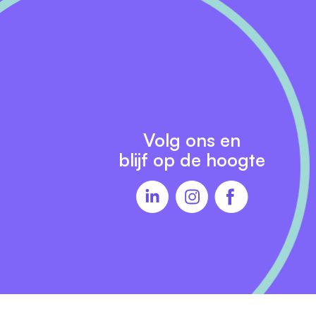
eam
e
et
or
Volg ons en
blijf op de hoogte