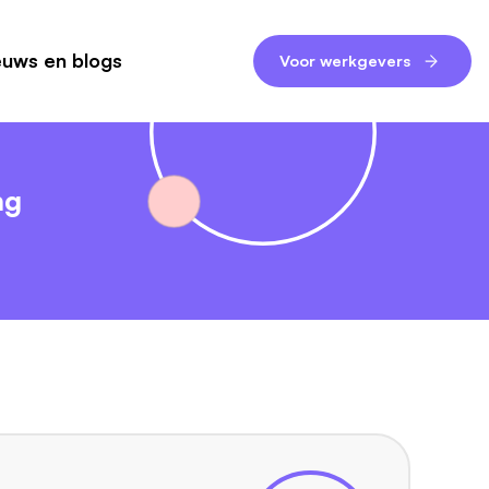
euws en blogs
Voor werkgevers
ng