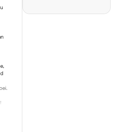
nu
an
e,
rd
oei.
t