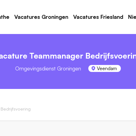
nthe
Vacatures Groningen
Vacatures Friesland
Ni
acature Teammanager Bedrijfsvoeri
Omgevingsdienst Groningen
Veendam
edrijfsvoering