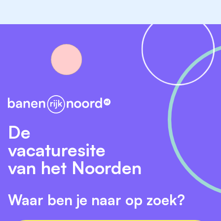
8448 GV Heerenveen
Interesse?
Solliciteren kan t/m 21 augustus 2026.
Stuur jouw schriftelijke sollicitatie, inclusief CV en foto,
naar
sollicitatie@slimmerik-ondersteuning.nl
, t.a.v. Dhr.
E. Velstra (directeur).
De
vacaturesite
van het Noorden
Waar ben je naar op zoek?