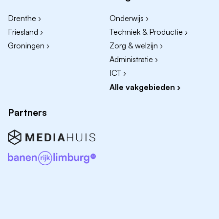
gezamenlijke doelstellingen te realiseren.
Drenthe ›
Onderwijs ›
Ondersteunen van medewerkers zodat zij de best
Friesland ›
Techniek & Productie ›
mogelijke zorg kunnen leveren.
Groningen ›
Zorg & welzijn ›
Administratie ›
Jouw profiel
ICT ›
Je bent verbindend, daadkrachtig en hebt ervaring
Alle vakgebieden ›
met professionalisering van organisaties.
Je krijgt energie van het realiseren van groei en
Partners
verbetering.
Je kunt strategisch denken én praktisch uitvoeren.
Over Slimmerik B.V.
Ondersteuning bij autisme
Locatie Heerenveen
De Opslach 65