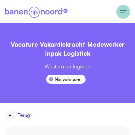
Vacature Vakantiekracht Medewerker
Inpak Logistiek
Westerman logistics
Nieuwleusen
Terug