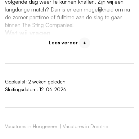
volgende dag weer te kunnen knallen. Zijn wij een
langdurige match? Dan is er een mogelijkheid om na
de zomer parttime of fulltime aan de slag te gaan
binnen The Sting Companies!
Wat wij vragen
Je bent minimaal 16 jaar oud en flexibel inzetbaar.
Lees verder
Met jouw enthousiasme en servicegerichte
instelling maak jij van ieder winkelbezoek een
echte beleving voor de klant.
Drukte? Geen probleem. Jij houdt je hoofd koel en
Geplaatst:
2 weken geleden
steekt de handen uit de mouwen.
Sluitingsdatum:
12-06-2026
Passie voor fashion én zin in gezelligheid op de
werkvloer? Perfect, want bij ons is een goede
sfeer minstens zo belangrijk als goede sales.
Jij kunt je helemaal vinden in de stoere identiteit
Vacatures in Hoogeveen
|
Vacatures in Drenthe
van The Sting.