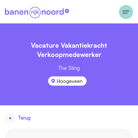
Vacature Vakantiekracht
Verkoopmedewerker
The Sting
Hoogeveen
Terug