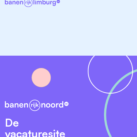
De
vacaturesite