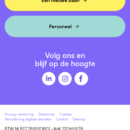
Een nieuwe baan
GAMMA Emmeloord
Personeel
Volg ons en
blijf op de hoogte
Privacy-verklaring
Disclaimer
Cookies
Verordening digitale diensten
Colofon
Sitemap
BTW NL817789510B01 · KvK 12065978