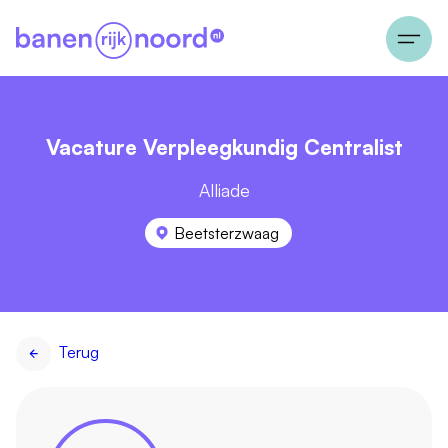
Vacature Verpleegkundig Centralist
Alliade
Beetsterzwaag
Terug