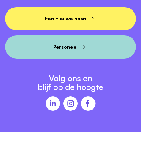
Een verpleegkundige opleiding op mbo-niveau 4
Een geldige BIG-registratie
Een nieuwe baan
Sociale vaardigheden en een goede mondelinge
en schriftelijke communicatie
Handigheid met computers en affiniteit met
Personeel
domotica.
Vereisten
Volg ons en
Wat krijg je van ons?
blijf op de hoogte
Een uitdagende en diverse rol waarin jouw
verpleegkundige kennis en deskundigheid volledig tot
hun recht komen. Daarnaast hebben we veel
aandacht voor jouw persoonlijke en vakinhoudelijke
ontwikkeling. Daarom kun je o.a. gebruikmaken van
de online leeromgeving van GoodHabitz, waarin je