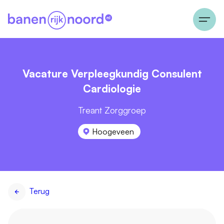
Vacature Verpleegkundig Consulent
Cardiologie
Treant Zorggroep
Hoogeveen
Terug