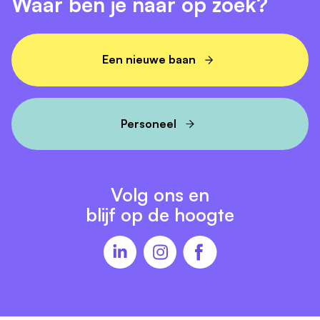
Waar ben je naar op zoek?
55 98. Voor meer informatie over de
sollicitatieprocedure kun je contact opnemen met de
recruiters, bereikbaar via
recruitment@treant.nl
.
Een nieuwe baan
Personeel
Volg ons en
blijf op de hoogte