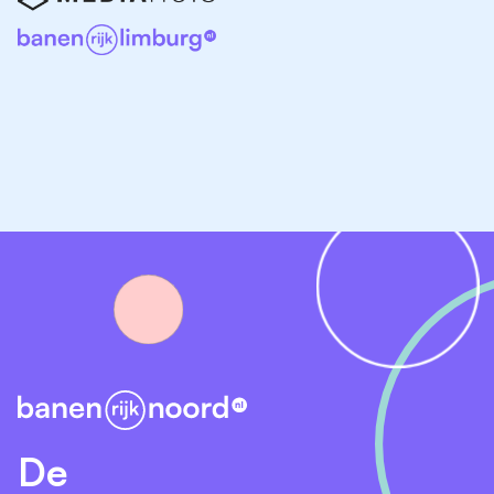
zowel interne als externe zorgprofessionals;
Je draagt bij aan de doorontwikkeling van onze
expertises binnen de revalidatie en
ouderengeneeskunde en wilt daarin ook nieuwe
innovatieve oplossingen aanbieden;
Zijn we een match?
Je hebt een voltooide opleiding tot VS of PA
Je bent BIG-geregistreerd
Je hebt (ziekenhuis)ervaring met de eerder
genoemde ziektebeelden
Je hebt ervaring in de Geriatrische Revalidatie
en/of bent erg gemotiveerd om hier, uiteraard in
een veilig omgeving en met begeleiding, vlot
ervaring in op te doen
De
Je beschikt over een rijbewijs in verband met