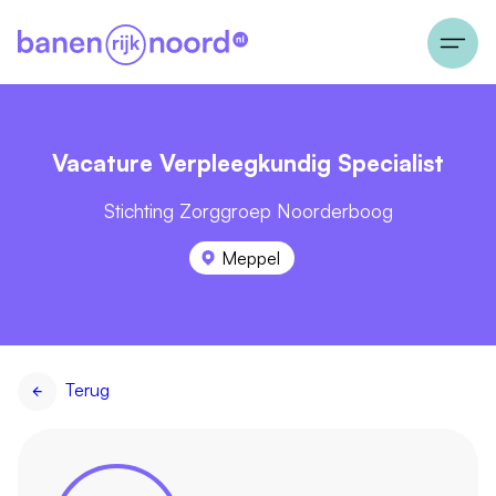
Vacature Verpleegkundig Specialist
Stichting Zorggroep Noorderboog
Meppel
Terug