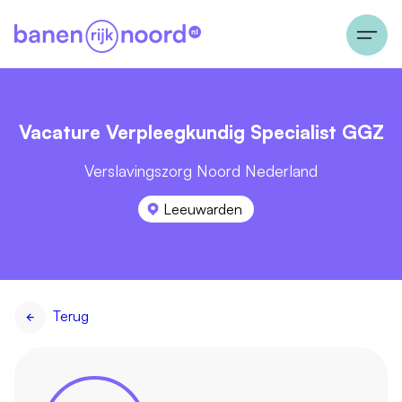
Vacature Verpleegkundig Specialist GGZ
Verslavingszorg Noord Nederland
Leeuwarden
Terug