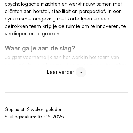
psychologische inzichten en werkt nauw samen met
cliënten aan herstel, stabiliteit en perspectief. In een
dynamische omgeving met korte lijnen en een
betrokken team krijg je de ruimte om te innoveren, te
verdiepen en te groeien.
Waar ga je aan de slag?
Je gaat voornamelijk aan het werk in het team van
onze polikliniek in Leeuwarden. Samen met de andere
verpleegkundig specialisten en verslavingsartsen bij
Lees verder
de Friese poli richt jij je op de behandeling van
mensen die kampen met verslavingsproblemen en de
daaronder liggende problematiek. De
verslavingsproblematiek varieert van licht tot ernstig.
De behandeling is vooral gericht op genezing (herstel
Geplaatst:
2 weken geleden
naar volwaardige participatie in de samenleving). De
Sluitingsdatum:
15-06-2026
behandelingen zijn zowel individueel, systemisch als in
groepen.