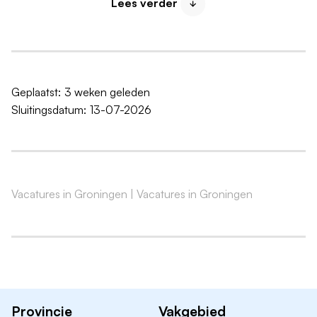
Lees verder
Dit ga je doen
Je bent vaste kracht op de afdeling en werkt daar
mee in de zorg. De rest van de tijd ben je de 'go-to'
persoon voor de hele locatie, het aanspreekpunt waar
Geplaatst:
3 weken geleden
iedereen mee kan schakelen. Tijdens deze dienst
Sluitingsdatum:
13-07-2026
werk je samen met artsen, paramedici en
leidinggevenden, help je bij ziekte of onverwachte
situaties en pak je belangrijke verpleegtechnische
taken op. Wat je nog meer doet:
Vacatures in Groningen
|
Vacatures in Groningen
Je bent coach én coördinator tijdens je
continuïteitsdienst, en zorgt dat alles soepel loopt.
Je biedt verpleegkundige hulp en ondersteuning
op afroep.
Je begeleidt en verzorgt cliënten volgens het
zorgplan en bent er wanneer ze je nodig hebben.
Provincie
Vakgebied