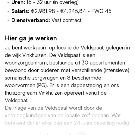
Uren:
16 - 32 uur (in overleg)
Salaris:
€2.981,98 - €4.245,84 - FWG 45
Dienstverband:
Vast contract
Hier ga je werken
Je bent werkzaam op locatie de Veldspaat, gelegen in
de wijk Vinkhuizen. De Veldspaat is een
woonzorgcentrum, bestaande uit 30 appartementen
bewoond door ouderen met verschillende (intensieve)
somatische zorgvragen en 8 beschermde
woonvormen (PG). Er is een dagbesteding en ons
thuiszorgteam Vinkhuizen opereert vanuit de
Veldspaat.
De triage van de Veldspaat wordt door de
verpleegkundigen van de locatie zelf gedaan. Wat
betekent dat er elke dag een 24-uurs bezetting nodig
is. En daarom zoeken we jou!