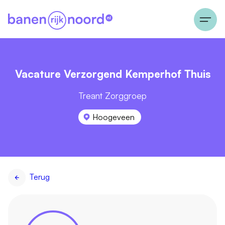
Vacature Verzorgend Kemperhof Thuis
Treant Zorggroep
Hoogeveen
Terug