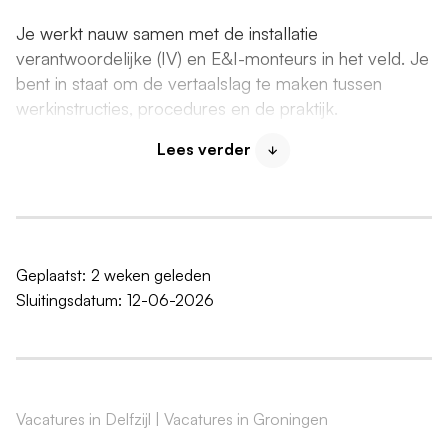
Je werkt nauw samen met de installatie
verantwoordelijke (IV) en E&I-monteurs in het veld. Je
bent in staat om de vertaalslag te maken tussen
werkinstructies, procedures en de praktijk.
Lees verder
Salaris
We bieden meer dan een goed salaris.
Keuzesysteem
Voor iedere werknemer is er een persoonlijk
Geplaatst:
2 weken geleden
keuzesysteem met de optie voor meer vrije dagen
Sluitingsdatum:
12-06-2026
per jaar.
Ontwikkelen
Onze werknemers krijgen een groen- en
Vacatures in Delfzijl
|
Vacatures in Groningen
ontwikkelbudget van ieder € 1.500,-.