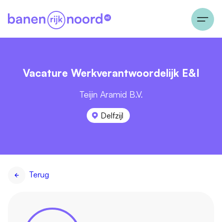
Vacature Werkverantwoordelijk E&I
Teijin Aramid B.V.
Delfzijl
Terug