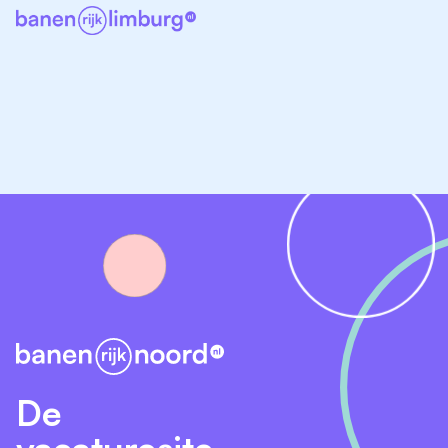
het para-aramidepolymeer vervaardigd dat de basis
vormt van de hoogwaardige aramidevezel Twaron. In
een aparte installatie winnen we oplosmiddelen terug
voor hergebruik. Na het drogen wordt het polymeer
verpakt en vervoerd naar de andere grote
productielocatie van Teijin Aramid in Emmen, waar het
versponnen wordt tot Twaron.
Wat vragen wij van jou?
Je hebt een hoog veiligheidsbewustzijn
Je hebt MBO (Plus) werk- en denkniveau of
gelijkwaardig
Je hebt sterke ambities en/of affiniteit met
elektrotechniek
Goede beheersing van de Nederlandse en
De
Engelse taal
vacaturesite