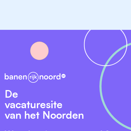
Ben jij enthousiast geworden na het lezen van deze
vacature? Stuur dan jouw motivatie en CV naar
administratie@autobedrijfnieuwland.nl
. Heb jij vragen
of wil je meer weten over deze vacature? Neem dan
gerust contact op via 0527 720 853.
Uw auto is bij Bosch Car Service in goede
handen
Alles onder één dak voor uw gemak
Bij onderhoud en reparatie behoudt u de
fabrieksgarantie
U heeft geen onverwachte kosten
De
Wij garanderen u kwaliteit
vacaturesite
van het Noorden