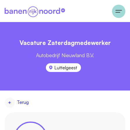
Vacature Zaterdagmedewerker
Autobedrijf Nieuwland B.V.
Luttelgeest
Terug