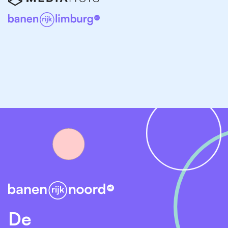
omliggende plaatsen. Bekijk hieronder het actuele
aanbod:
Conciërge vacatures in Haren
Conciërge vacatures in Hoogezand
Conciërge vacatures in Delfzijl
Conciërge vacatures in Veendam
Conciërge vacatures in de provincie Groningen
Vergelijkbare vacatures in Groningen
Geen vacature gevonden die precies bij jou past?
Neem dan eens een kijkje bij deze vergelijkbare
functies in Groningen en omgeving:
Facilitair medewerker vacatures in Groningen
De
Beheerder vacatures Groningen