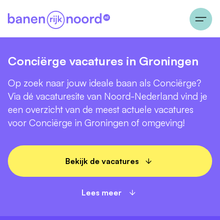
Conciërge vacatures in Groningen
Op zoek naar jouw ideale baan als Conciërge?
Via dé vacaturesite van Noord-Nederland vind je
een overzicht van de meest actuele vacatures
voor Conciërge in Groningen of omgeving!
Bekijk de vacatures
Lees meer