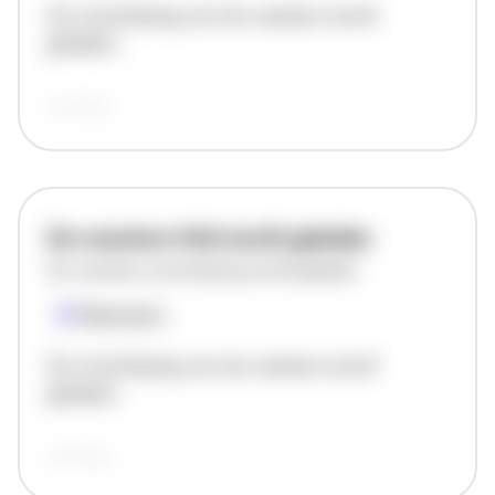
De omschrijving van de vacature wordt
geladen..
vandaag
De vacature titel wordt geladen
De vacature omschrijving wordt geladen
Plaatsnaam
De omschrijving van de vacature wordt
geladen..
vandaag