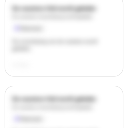
De vacature titel wordt geladen
De vacature omschrijving wordt geladen
Plaatsnaam
De omschrijving van de vacature wordt
geladen..
vandaag
De vacature titel wordt geladen
De vacature omschrijving wordt geladen
Plaatsnaam