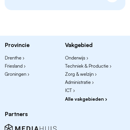
Bedrijven en instellingen met conciërge
vacatures in Groningen
Nog niet de juiste vacature gevonden? Geen zorgen!
In een bruisende stad als Groningen is er altijd vraag
naar ervaren en gemotiveerde conciërges. Denk
bijvoorbeeld aan functies bij:
Provincie
Vakgebied
Onderwijsinstellingen zoals scholen en
Drenthe ›
Onderwijs ›
universiteiten
Friesland ›
Techniek & Productie ›
Zorginstellingen en ziekenhuizen (zoals het UMCG)
Groningen ›
Zorg & welzijn ›
Gemeente Groningen en overheidsgebouwen
Administratie ›
Kantoren, woningcorporaties en
ICT ›
bedrijfsverzamelgebouwen
Alle vakgebieden ›
Conciërge vacatures in de regio Groningen
Partners
Op Banenrijknoord vind je niet alleen conciërge
vacatures in de stad Groningen, maar ook in