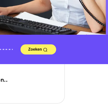
Zoeken
n..