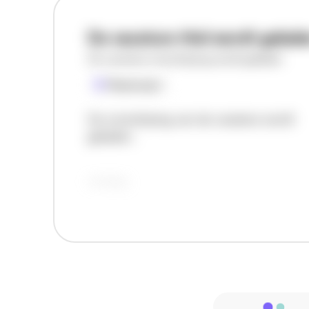
De vacature titel wordt gelad
De vacature omschrijving wordt geladen
Plaatsnaam
De omschrijving van de vacature wordt
geladen..
vandaag