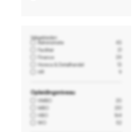
Vakgebieden
Administratie
43
Facilitair
21
Finance
39
Horeca & Detailhandel
13
HR
9
Opleidingsniveau
VMBO
20
MBO
251
HBO
164
WO
52