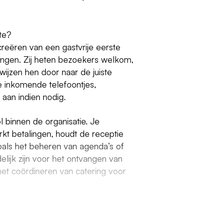
te?
 creëren van een gastvrije eerste
ellingen. Zij heten bezoekers welkom,
ijzen hen door naar de juiste
 inkomende telefoontjes,
aan indien nodig.
ol binnen de organisatie. Je
rkt betalingen, houdt de receptie
zoals het beheren van agenda’s of
lijk zijn voor het ontvangen van
het coördineren van catering voor
n Groningen
te vacature in Groningen vinden?