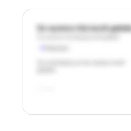
De vacature titel wordt gelad
De vacature omschrijving wordt geladen
Plaatsnaam
De omschrijving van de vacature wordt
geladen..
vandaag