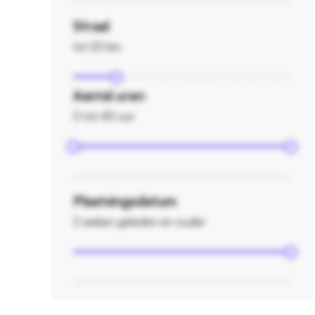
Straal
tot 20 km
Aantal uren
0 tot 40 uur
Plaatsingsdatum
2 weken geleden en ouder