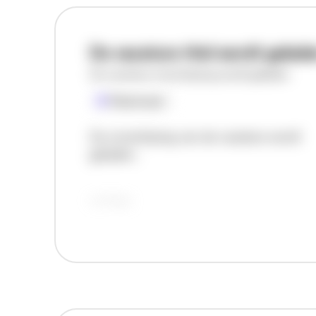
De vacature titel wordt gelad
De vacature omschrijving wordt geladen
Plaatsnaam
De omschrijving van de vacature wordt
geladen..
vandaag