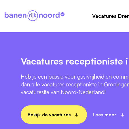
Vacatures Dre
Vacatures receptioniste 
Heb je een passie voor gastvrijheid en commu
dan alle vacatures receptioniste in Groninge
vacaturesite van Noord-Nederland!
Bekijk de vacatures
Lees meer