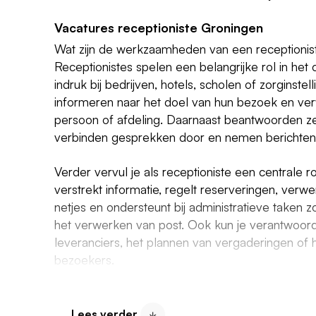
Vacatures receptioniste Groningen
Wat zijn de werkzaamheden van een receptionis
Receptionistes spelen een belangrijke rol in het
indruk bij bedrijven, hotels, scholen of zorginst
informeren naar het doel van hun bezoek en verw
persoon of afdeling. Daarnaast beantwoorden ze
verbinden gesprekken door en nemen berichten 
Verder vervul je als receptioniste een centrale r
verstrekt informatie, regelt reserveringen, verwe
netjes en ondersteunt bij administratieve taken 
het verwerken van post. Ook kun je verantwoorde
leveranciers, het plannen van vergaderingen of 
bezoekers.
Organisaties met receptioniste vacatures i
Lees verder
Kun je op dit moment geen passende receptionis