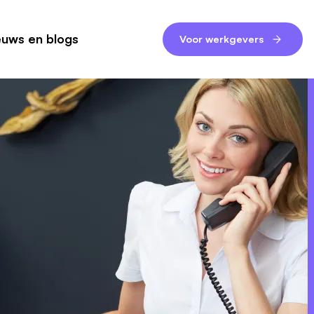
euws en blogs
Voor werkgevers