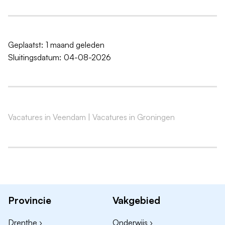
uitvoeren
Voer je diagnoses uit en lees je technische
systemen uit
Geplaatst:
1 maand geleden
Sta je klanten soms te woord
Sluitingsdatum:
04-08-2026
Ben je flexibel om parttime 32 uur of fulltime 38
uur te werken
Je vindt het leuk om kennis te delen en te leren
van je collega's
Vacatures in Veendam
|
Vacatures in Groningen
Met meer dan 165 filialen en 1.600 collega's is KwikFit
het grootste universele auto, banden en APK bedrijf
van Nederland. Werken bij KwikFit betekent
onderdeel zijn van een gezellig team met volop
kansen om door te groeien.
Provincie
Vakgebied
Drenthe ›
Onderwijs ›