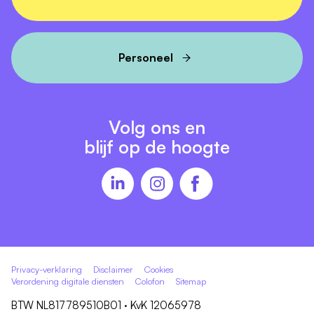
Personeel
Volg ons en
blijf op de hoogte
Privacy-verklaring
Disclaimer
Cookies
Verordening digitale diensten
Colofon
Sitemap
BTW NL817789510B01 · KvK 12065978