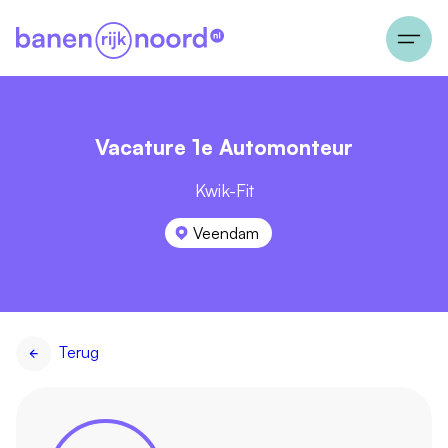
Vacature 1e Automonteur
Kwik-Fit
Veendam
Terug