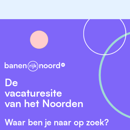
Wil je sfeer komen proeven?
Een dag meelopen is altijd mogelijk! Je bent van harte
welkom om een dag mee te lopen! Hiervoor kun je
contact opnemen met bovengenoemde personen.
E-mailadres
Stuur een bericht
De
vacaturesite
van het Noorden
Waar ben je naar op zoek?