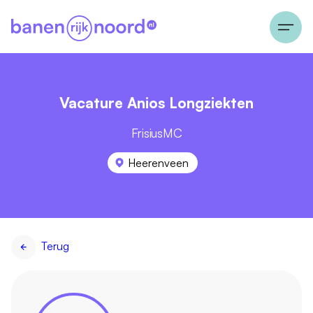
Vacature Anios Longziekten
FrisiusMC
Heerenveen
Terug