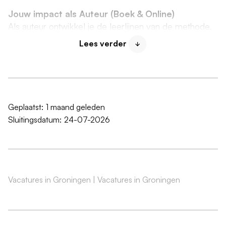
Jouw impact als Auteur (Boek & Online)
Als auteur ontwikkel je de leerlijnen van de methode.
Je bedenkt de theorie, logische opbouw en de
Lees verder
opdrachten. Dit doe je niet alleen: je werkt in een
hecht team van docenten en redacteuren aan de
doorontwikkeling van Moderne Wiskunde. Samen
zorg je ervoor dat het materiaal didactisch klopt en
aansluit bij de lespraktijk van nu.
Geplaatst:
1 maand geleden
Sluitingsdatum:
24-07-2026
Voor het boek:
Je ontwikkelt heldere theorieën,
prikkelende contexten en opgaven die leerlingen
uitdagen om kritisch na te denken en te
differentiëren op niveau.
Voor de online leeromgeving:
Wiskunde leren is
Vacatures in Groningen
|
Vacatures in Groningen
vallen en opstaan. Online willen we leerlingen
direct feedback geven op de stappen die ze
zetten. Jij ontwerpt deze slimme, interactieve