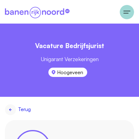
Vacature Bedrijfsjurist
Unigarant Verzekeringen
Hoogeveen
Terug