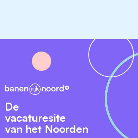
Stichting Joyce-House
Norgerweg 33
9305 TH Roderesch
085-273 0970
Smilde
Locatie Bonkelaar
Bonkelaar 2
9422 LJ Smilde
06-40897659
De
vacaturesite
van het Noorden