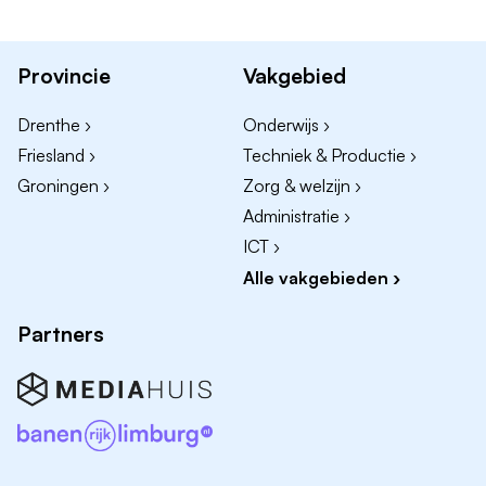
Wolvega
MBO 3/4
Provincie
Vakgebied
24-28 uur
Drenthe ›
Onderwijs ›
Begeleider Aastraat
Friesland ›
Techniek & Productie ›
Steenwijk
Groningen ›
Zorg & welzijn ›
MBO 3/4
Administratie ›
20-24 uur
ICT ›
Alle vakgebieden ›
Vakantie- of weekend medewerker
Partners
Elke locatie
MBO zorggerelateerd
Vakantie en/of weekend
Locatie informatie: