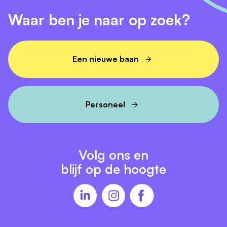
werk.
Waar ben je naar op zoek?
Een nieuwe baan
Gratis dekking tegen (gedeeltelijke)
arbeidsongeschiktheid.
Personeel
Korting op diverse verzekeringen (waaronder
ziektekosten- en autoverzekering).
Volg ons en
blijf op de hoogte
Opleidings- en ontwikkelingsmogelijkheden.