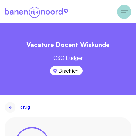
Vacature Docent Wiskunde
CSG Liudger
Drachten
Terug