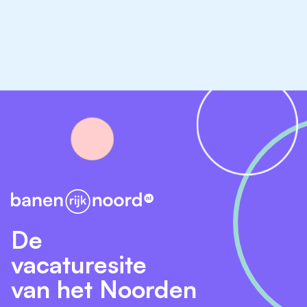
passende arbeidsvoorwaarden.
Wij bieden:
Een salaris tussen de € 3.622 en € 5.520 op
basis van een fulltime aanstelling conform de
cao-vo (LB-schaal).
Een aanstelling op basis van vervanging
(voorlopig tot aan de Kerstvakantie).
8% vakantietoeslag 8,33% eindejaarsuitkering
De
en indien van toepassing een oktobertoelage.
vacaturesite
van het Noorden
Een laptop om je optimaal te faciliteren in je