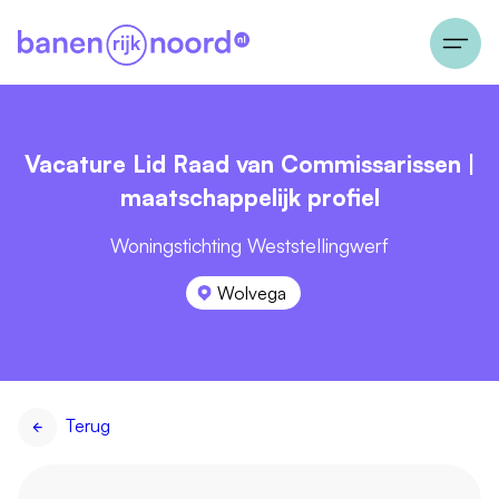
Vacature Lid Raad van Commissarissen |
maatschappelijk profiel
Woningstichting Weststellingwerf
Wolvega
Terug