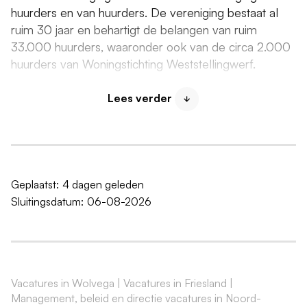
huurders en van huurders. De vereniging bestaat al
ruim 30 jaar en behartigt de belangen van ruim
33.000 huurders, waaronder ook van de circa 2.000
huurders van Woningstichting Weststellingwerf.
De kandidaat die we zoeken, is een ervaren
Lees verder
toezichthouder met een sterk maatschappelijk profiel.
Heb je een achtergrond in bijvoorbeeld de zorg, het
openbaar bestuur en/of de veiligheidsketen? Ben je
aantoonbaar maatschappelijke betrokken? Breng je
een zekere senioriteit mee en ben je in staat om
Geplaatst:
4 dagen geleden
scherpe vragen te stellen, zonder de verbinding te
Sluitingsdatum:
06-08-2026
verliezen? Ken je de ontwikkelingen in de
corporatiesector en heb je oog voor de belangen en
zorgen van huurders? Wil je vanuit een
toezichthoudende rol bijdragen aan de missie van
Vacatures in Wolvega
|
Vacatures in Friesland
|
Woningstichting Weststellingwerf? Dan komen we
Management, beleid en directie vacatures in Noord-
graag in contact.