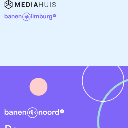
We werken voortdurend aan een woningvoorraad die
qua balans tussen betaalbaarheid, omvang,
woonkwaliteit en energetische prestatie zo optimaal
mogelijk is voor onze doelgroep.
De corporatie verricht haar werkzaamheden vanuit
een zelfstandige en autonome positie, zolang de
realisatie van de volkshuisvestelijke opgave daarmee
gediend is.
Daarnaast zoekt de corporatie vanuit een
samenbindende en proactieve houding nadrukkelijk
de samenwerking met andere partijen bij het oplossen
van maatschappelijke vraagstukken, die rechtstreeks
effect hebben op de woonbeleving van haar huurders.
Iedere dag weer probeert Woningstichting
Weststellingwerf service te verlenen als het gaat om