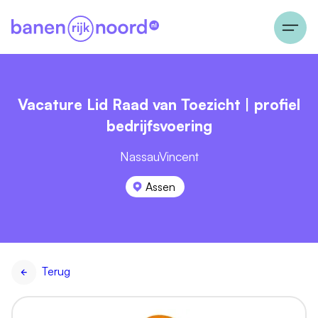
Vacature Lid Raad van Toezicht | profiel
bedrijfsvoering
NassauVincent
Assen
Terug