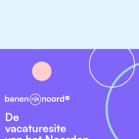
klankbord en sparringpartner;
bewaker van maatschappelijke legitimiteit;
reflectief collectief dat het eigen functioneren
periodiek evalueert.
De Raad van Toezicht streeft naar een samenstelling
die recht doet aan de maatschappelijke opdracht van
NassauVincent. Daarom beoogt de Raad van Toezicht:
een afspiegeling van de samenleving, passend bij
voortgezet onderwijs;
verbinding met en kennis van de regio en het
voedingsgebied;
diversiteit in leeftijd, achtergrond en perspectief;
De
een combinatie van ervaring en vernieuwing;
vacaturesite
balans tussen onderwijskundige, financiële en
van het Noorden