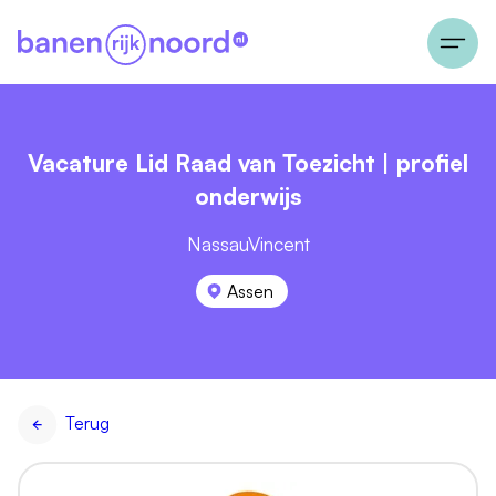
Vacature Lid Raad van Toezicht | profiel
onderwijs
NassauVincent
Assen
Terug