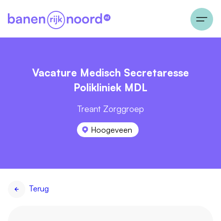
Vacature Medisch Secretaresse
Polikliniek MDL
Treant Zorggroep
Hoogeveen
Terug