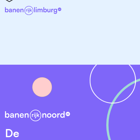
je brief (vergeet niet het aantal gewenste uren erbij te
vermelden)!
Ons aanbod
Een arbeidsovereenkomst voor onbepaalde tijd
Een contract tussen de 24 en 36 uur
Een salaris van minimaal € 2.578,- en maximaal €
3.651,- bruto fulltime per maand (CAO
ziekenhuizen FWG 35)
Vakantietoeslag (8,33%)
Eindejaarsuitkering (volledige 13e maand)
Kom je met de auto? Bij ons kun je gratis parkeren
Meerkeuzesysteem arbeidsvoorwaarden met
daarin aantrekkelijke regelingen zoals extra
reiskostenvergoeding en diverse collectieve
De
verzekeringen