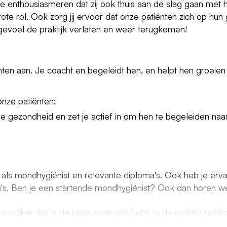
e enthousiasmeren dat zij ook thuis aan de slag gaan met h
 grote rol. Ook zorg jij ervoor dat onze patiënten zich op h
gevoel de praktijk verlaten en weer terugkomen!
nten aan. Je coacht en begeleidt hen, en helpt hen groeien 
 onze patiënten;
e gezondheid en zet je actief in om hen te begeleiden na
ng als mondhygiënist en relevante diploma's. Ook heb je erv
a's. Ben je een startende mondhygiënist? Ook dan horen we
ngrijker dat je de juiste motivatie hebt. In de praktijk hebb
 in om onze patiënten te helpen en een bijdrage te levere