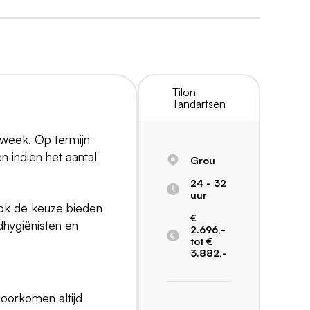
Tilon
Tandartsen
r week. Op termijn
 indien het aantal
Grou
24 - 32
uur
 ook de keuze bieden
€
dhygiënisten en
2.696,-
tot €
3.882,-
voorkomen altijd