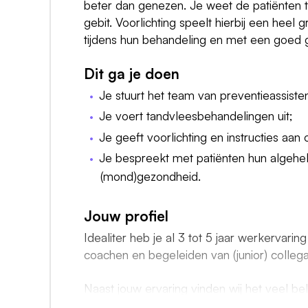
beter dan genezen. Je weet de patiënten t
gebit. Voorlichting speelt hierbij een heel
tijdens hun behandeling en met een goed 
Dit ga je doen
Je stuurt het team van preventieassiste
Je voert tandvleesbehandelingen uit;
Je geeft voorlichting en instructies aan
Je bespreekt met patiënten hun algehel
(mond)gezondheid.
Jouw profiel
Idealiter heb je al 3 tot 5 jaar werkervari
coachen en begeleiden van (junior) colleg
Naast jouw ervaring vinden wij het veel bela
overleg. Elke dag zetten wij ons als team