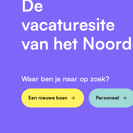
De
vacaturesite
van het Noor
Waar ben je naar op zoek?
Een nieuwe baan
Personeel