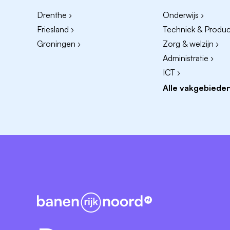
Wil je bij ons in de praktijk aan de slag? 
Drenthe ›
Onderwijs ›
Friesland ›
Techniek & Product
Groningen ›
Zorg & welzijn ›
Administratie ›
ICT ›
Alle vakgebieden