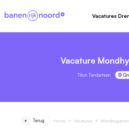
Vacatures Dre
Vacature Mondhyg
Tilon Tandartsen
Gr
Terug
Home
Vacatures
Mondhygiënist