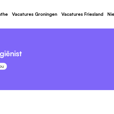
nthe
Vacatures Groningen
Vacatures Friesland
Ni
iënist
ou