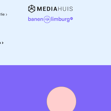
Vul dan onderstaand formulier in of stuur een e-mail naar
info
ie ›
 ›