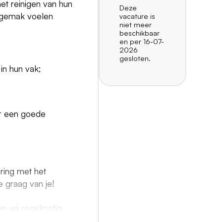
et reinigen van hun
Deze
un gemak voelen
vacature is
niet meer
beschikbaar
en per 16-07-
2026
gesloten.
in hun vak;
ar een goede
aring met het
 graag van je!
en wij regelmatig
n aan hun algemene