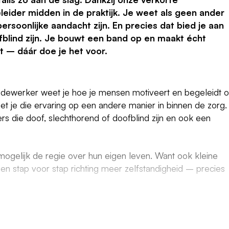
eleider midden in de praktijk. Je weet als geen ander
persoonlijke aandacht zijn. En precies dat bied je aan
blind zijn. Je bouwt een band op en maakt écht
it – dáár doe je het voor.
dewerker weet je hoe je mensen motiveert en begeleidt 
et je die ervaring op een andere manier in binnen de zorg.
rs die doof, slechthorend of doofblind zijn en ook een
mogelijk de regie over hun eigen leven. Want ook kleine
en stap voor stap richting meer zelfstandigheid – precies
ant als je doof, slechthorend of doofblind bent én misschie
 je voelt, is duidelijk contact niet vanzelfsprekend. Samen