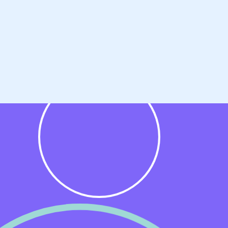
an
d
ve
lf