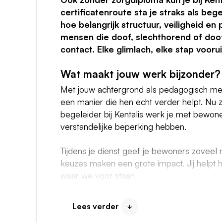
certificatenroute sta je straks als beg
hoe belangrijk structuur, veiligheid en 
mensen die doof, slechthorend of doof
contact. Elke glimlach, elke stap vooru
Wat maakt jouw werk bijzonder?
Met jouw achtergrond als pedagogisch me
een manier die hen echt verder helpt. Nu z
begeleider bij Kentalis werk je met bewone
verstandelijke beperking hebben.
Tijdens je dienst geef je bewoners zoveel 
keuzes maken een grote impact. Jij helpt h
waar we voor staan.
Bij Kentalis staat communicatie centraal. W
Lees verder
moeite hebt met begrijpen of uitleggen wat