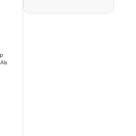
op
 Als
n
 met